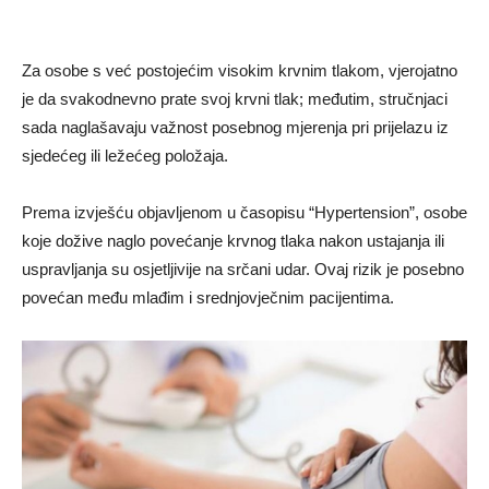
Za osobe s već postojećim visokim krvnim tlakom, vjerojatno
je da svakodnevno prate svoj krvni tlak; međutim, stručnjaci
sada naglašavaju važnost posebnog mjerenja pri prijelazu iz
sjedećeg ili ležećeg položaja.
Prema izvješću objavljenom u časopisu “Hypertension”, osobe
koje dožive naglo povećanje krvnog tlaka nakon ustajanja ili
uspravljanja su osjetljivije na srčani udar. Ovaj rizik je posebno
povećan među mlađim i srednjovječnim pacijentima.