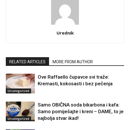
Urednik
RELATED ARTICLES
MORE FROM AUTHOR
Ove Raffaello čupavce svi traže:
Kremasti, kokosasti i bez pečenja
Uncategorized
Samo OBIČNA soda bikarbona i kafa:
Samo pomiješajte i kreni – DAME, to je
najbolja stvar ikad!
Uncategorized