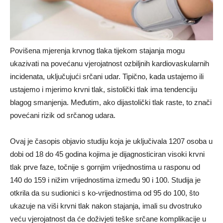
Povišena mjerenja krvnog tlaka tijekom stajanja mogu
ukazivati ​​na povećanu vjerojatnost ozbiljnih kardiovaskularnih
incidenata, uključujući srčani udar. Tipično, kada ustajemo ili
ustajemo i mjerimo krvni tlak, sistolički tlak ima tendenciju
blagog smanjenja. Međutim, ako dijastolički tlak raste, to znači
povećani rizik od srčanog udara.
Ovaj je časopis objavio studiju koja je uključivala 1207 osoba u
dobi od 18 do 45 godina kojima je dijagnosticiran visoki krvni
tlak prve faze, točnije s gornjim vrijednostima u rasponu od
140 do 159 i nižim vrijednostima između 90 i 100. Studija je
otkrila da su sudionici s ko-vrijednostima od 95 do 100, što
ukazuje na viši krvni tlak nakon stajanja, imali su dvostruko
veću vjerojatnost da će doživjeti teške srčane komplikacije u