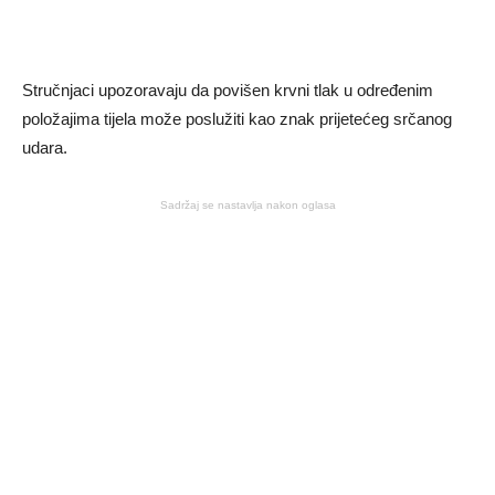
Stručnjaci upozoravaju da povišen krvni tlak u određenim
položajima tijela može poslužiti kao znak prijetećeg srčanog
udara.
Sadržaj se nastavlja nakon oglasa