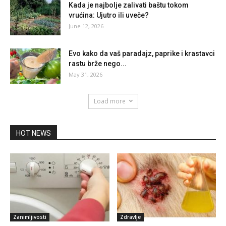
Kada je najbolje zalivati baštu tokom
vrućina: Ujutro ili uveče?
June 12, 2026
Evo kako da vaš paradajz, paprike i krastavci
rastu brže nego...
May 31, 2026
Load more
HOT NEWS
Zanimljivosti
Zdravlje