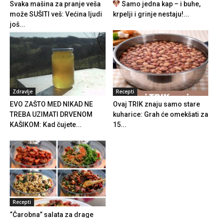
Svaka mašina za pranje veša
Samo jedna kap – i buhe,
može SUŠITI veš: Većina ljudi
krpelji i grinje nestaju!...
još...
Zdravlje
Recepti
EVO ZAŠTO MED NIKAD NE
Ovaj TRIK znaju samo stare
TREBA UZIMATI DRVENOM
kuharice: Grah će omekšati za
KAŠIKOM: Kad čujete...
15...
Recepti
“Čarobna” salata za drage