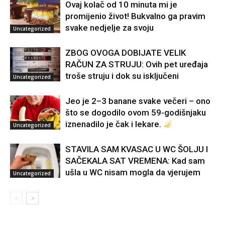
Ovaj kolač od 10 minuta mi je
promijenio život! Bukvalno ga pravim
svake nedjelje za svoju
Uncategorized
ZBOG OVOGA DOBIJATE VELIK
RAČUN ZA STRUJU: Ovih pet uređaja
troše struju i dok su isključeni
Uncategorized
Jeo je 2–3 banane svake večeri – ono
što se dogodilo ovom 59-godišnjaku
iznenadilo je čak i lekare.
Uncategorized
STAVILA SAM KVASAC U WC ŠOLJU I
SAČEKALA SAT VREMENA: Kad sam
ušla u WC nisam mogla da vjerujem
Uncategorized