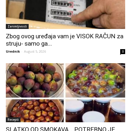
Zanimljivosti
Zbog ovog uređaja vam je VISOK RAČUN za
struju- samo ga...
Urednik
-
August 5, 2026
0
Recepti
SLATKO OD SMOKAVA… POTREBNO JE