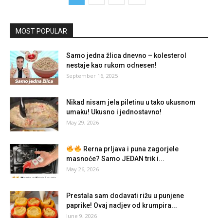
MOST POPULAR
Samo jedna žlica dnevno – kolesterol
nestaje kao rukom odnesen!
September 16, 2025
Nikad nisam jela piletinu u tako ukusnom
umaku! Ukusno i jednostavno!
May 29, 2026
Rerna prljava i puna zagorjele
masnoće? Samo JEDAN trik i...
May 26, 2026
Prestala sam dodavati rižu u punjene
paprike! Ovaj nadjev od krumpira...
June 9, 2026