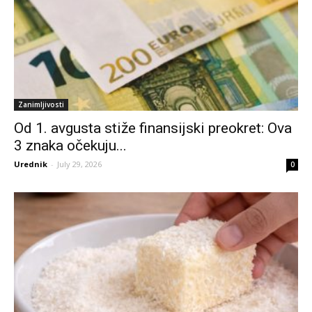
Zanimljivosti
Od 1. avgusta stiže finansijski preokret: Ova
3 znaka očekuju...
Urednik
-
July 29, 2026
0