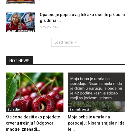
Opasno je popiti ovaj lek ako osetite jak bol u
grudima:...
May 25, 2026
Load more
HOT NEWS
Zdravlje
Zanimljivosti
Šta će se desiti ako pojedete
Moja beba je umrla na
crvenu trešnju? Odgovor
porođaju: Nisam smjela ni da
mnoge iznenadi…
je...