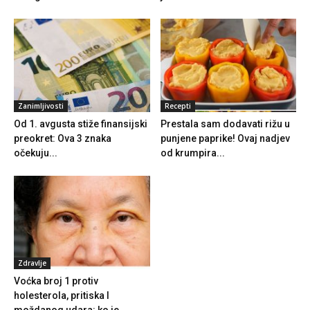
Zanimljivosti
Recepti
Od 1. avgusta stiže finansijski
Prestala sam dodavati rižu u
preokret: Ova 3 znaka
punjene paprike! Ovaj nadjev
očekuju...
od krumpira...
Zdravlje
Voćka broj 1 protiv
holesterola, pritiska I