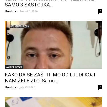
SAMO 3 SASTOJKA…
Urednik
-
August 3, 2026
0
Zanimljivosti
KAKO DA SE ZAŠTITIMO OD LJUDI KOJI
NAM ŽELE ZLO: Samo...
Urednik
-
July 29, 2026
0