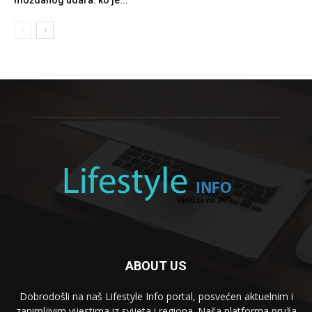
moždanog udara: ko je...
ABOUT US
Dobrodošli na naš Lifestyle Info portal, posvećen aktuelnim i
zanimljivim vijestima iz svijeta i regiona. Naša platforma pruža