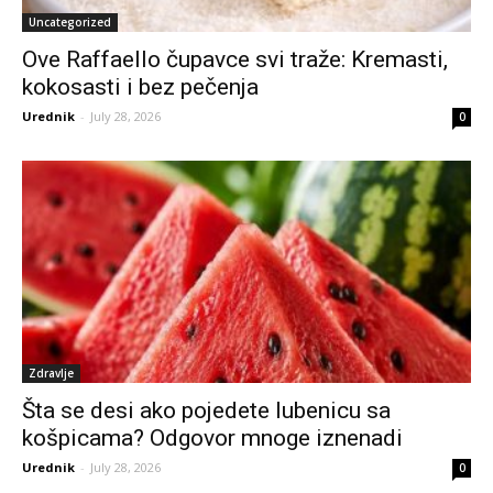
Uncategorized
Ove Raffaello čupavce svi traže: Kremasti,
kokosasti i bez pečenja
Urednik
-
July 28, 2026
0
Zdravlje
Šta se desi ako pojedete lubenicu sa
košpicama? Odgovor mnoge iznenadi
Urednik
-
July 28, 2026
0