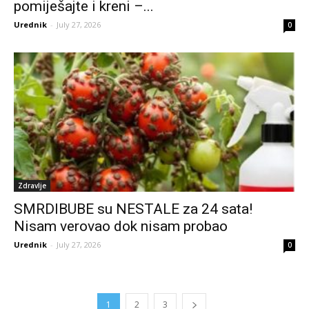
pomiješajte i kreni –...
Urednik
-
July 27, 2026
0
Zdravlje
SMRDIBUBE su NESTALE za 24 sata!
Nisam verovao dok nisam probao
Urednik
-
July 27, 2026
0
1
2
3