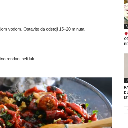
R
učalom vodom. Ostavite da odstoji 15–20 minuta.
O
B
no rendani beli luk.
U
RA
DU
IS