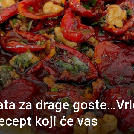
ata za drage goste…Vrl
ecept koji će vas