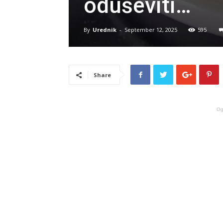
oduševiti…
By
Urednik
-
September 12, 2025
595
Share
Og