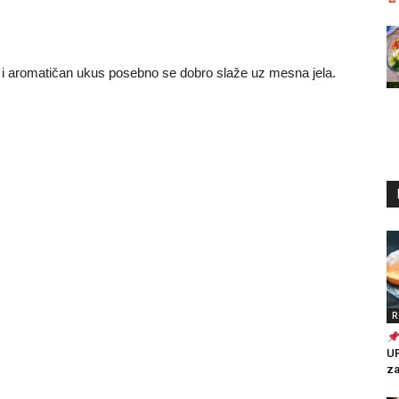
t i aromatičan ukus posebno se dobro slaže uz mesna jela.
R
U
za