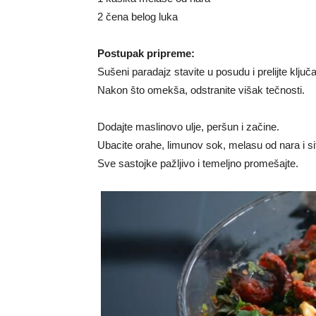
2 čena belog luka
Postupak pripreme:
Sušeni paradajz stavite u posudu i prelijte klj
Nakon što omekša, odstranite višak tečnosti.
Dodajte maslinovo ulje, peršun i začine.
Ubacite orahe, limunov sok, melasu od nara i sit
Sve sastojke pažljivo i temeljno promešajte.