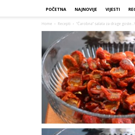
POČETNA
NAJNOVIJE
VIJESTI
RE
Home
Recepti
“Čarobna” salata za drage goste…V