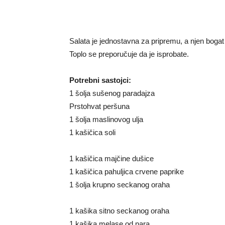
Salata je jednostavna za pripremu, a njen boga
Toplo se preporučuje da je isprobate.
Potrebni sastojci:
1 šolja sušenog paradajza
Prstohvat peršuna
1 šolja maslinovog ulja
1 kašičica soli
1 kašičica majčine dušice
1 kašičica pahuljica crvene paprike
1 šolja krupno seckanog oraha
1 kašika sitno seckanog oraha
1 kašika melase od nara