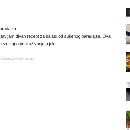
aradajza
stavljam divan recept za salatu od sušenog paradajza. Ova
eze i upotpuni uživanje u jelu.
se nastavlja nakon oglasa