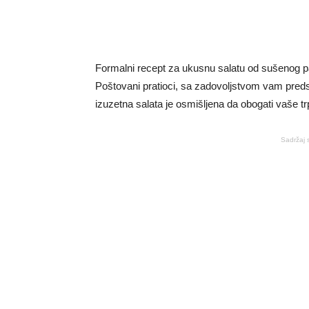
Formalni recept za ukusnu salatu od sušenog p
Poštovani pratioci, sa zadovoljstvom vam pred
izuzetna salata je osmišljena da obogati vaše trp
Sadržaj 