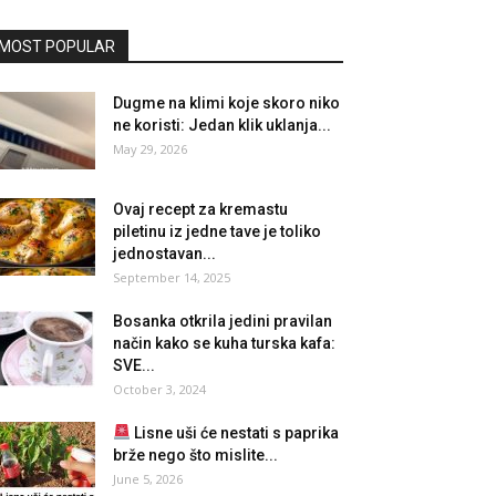
MOST POPULAR
Dugme na klimi koje skoro niko
ne koristi: Jedan klik uklanja...
May 29, 2026
Ovaj recept za kremastu
piletinu iz jedne tave je toliko
jednostavan...
September 14, 2025
Bosanka otkrila jedini pravilan
način kako se kuha turska kafa:
SVE...
October 3, 2024
Lisne uši će nestati s paprika
brže nego što mislite...
June 5, 2026