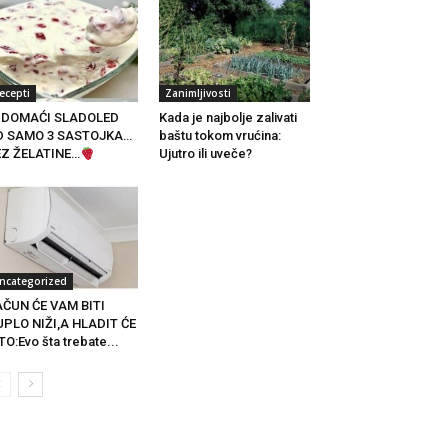
ecepti
Zanimljivosti
DOMAĆI SLADOLED
Kada je najbolje zalivati
D SAMO 3 SASTOJKA…
baštu tokom vrućina:
EZ ŽELATINE…
Ujutro ili uveče?
ncategorized
ČUN ĆE VAM BITI
PLO NIŽI,A HLADIT ĆE
TO:Evo šta trebate...