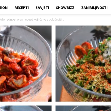
GION
RECEPTI
SAVJETI
SHOWBIZZ
ZANIMLJIVOSTI
rlo jednostavan recept koji će vas oduševiti…