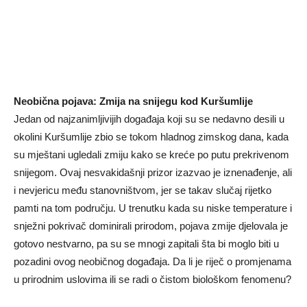
Neobična pojava: Zmija na snijegu kod Kuršumlije
Jedan od najzanimljivijih događaja koji su se nedavno desili u
okolini Kuršumlije zbio se tokom hladnog zimskog dana, kada
su mještani ugledali zmiju kako se kreće po putu prekrivenom
snijegom. Ovaj nesvakidašnji prizor izazvao je iznenađenje, ali
i nevjericu među stanovništvom, jer se takav slučaj rijetko
pamti na tom području. U trenutku kada su niske temperature i
snježni pokrivač dominirali prirodom, pojava zmije djelovala je
gotovo nestvarno, pa su se mnogi zapitali šta bi moglo biti u
pozadini ovog neobičnog događaja. Da li je riječ o promjenama
u prirodnim uslovima ili se radi o čistom biološkom fenomenu?