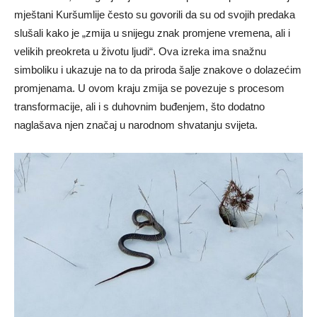
mještani Kuršumlije često su govorili da su od svojih predaka
slušali kako je „zmija u snijegu znak promjene vremena, ali i
velikih preokreta u životu ljudi“. Ova izreka ima snažnu
simboliku i ukazuje na to da priroda šalje znakove o dolazećim
promjenama. U ovom kraju zmija se povezuje s procesom
transformacije, ali i s duhovnim buđenjem, što dodatno
naglašava njen značaj u narodnom shvatanju svijeta.