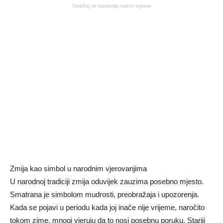
Sadržaj se nastavlja nakon oglasa
Zmija kao simbol u narodnim vjerovanjima
U narodnoj tradiciji zmija oduvijek zauzima posebno mjesto.
Smatrana je simbolom mudrosti, preobražaja i upozorenja.
Kada se pojavi u periodu kada joj inače nije vrijeme, naročito
tokom zime, mnogi vjeruju da to nosi posebnu poruku. Stariji