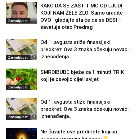
KAKO DA SE ZAŠTITIMO OD LJUDI
KOJI NAM ŽELE ZLO: Samo uradite
OVO i gledajte šta će da se DESI –
Zanimljivosti
savetuje otac Predrag
Od 1. avgusta stiže finansijski
preokret: Ova 3 znaka očekuju novac i
iznenađenja…
Zanimljivosti
SMRDIBUBE bježe za 1 minut! TRIK
koji je osvojio cijeli svijet
Zanimljivosti
Od 1. avgusta stiže finansijski
preokret: Ova 3 znaka očekuju novac i
iznenađenja…
Zanimljivosti
Ne čuvajte ove predmete koji su
pripadali preminuloj osobi