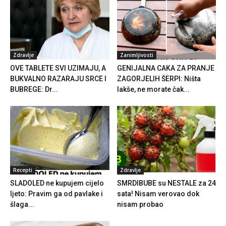
Zdravlje
Zanimljivosti
OVE TABLETE SVI UZIMAJU, A
GENIJALNA CAKA ZA PRANJE
BUKVALNO RAZARAJU SRCE I
ZAGORJELIH ŠERPI: Ništa
BUBREGE: Dr...
lakše, ne morate čak...
Recepti
Zdravlje
SLADOLED ne kupujem cijelo
SMRDIBUBE su NESTALE za 24
ljeto: Pravim ga od pavlake i
sata! Nisam verovao dok
šlaga...
nisam probao