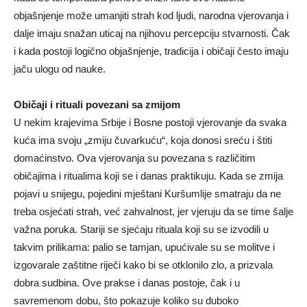
objašnjenje može umanjiti strah kod ljudi, narodna vjerovanja i
dalje imaju snažan uticaj na njihovu percepciju stvarnosti. Čak
i kada postoji logično objašnjenje, tradicija i običaji često imaju
jaču ulogu od nauke.
Običaji i rituali povezani sa zmijom
U nekim krajevima Srbije i Bosne postoji vjerovanje da svaka
kuća ima svoju „zmiju čuvarkuću“, koja donosi sreću i štiti
domaćinstvo. Ova vjerovanja su povezana s različitim
običajima i ritualima koji se i danas praktikuju. Kada se zmija
pojavi u snijegu, pojedini mještani Kuršumlije smatraju da ne
treba osjećati strah, već zahvalnost, jer vjeruju da se time šalje
važna poruka. Stariji se sjećaju rituala koji su se izvodili u
takvim prilikama: palio se tamjan, upućivale su se molitve i
izgovarale zaštitne riječi kako bi se otklonilo zlo, a prizvala
dobra sudbina. Ove prakse i danas postoje, čak i u
savremenom dobu, što pokazuje koliko su duboko