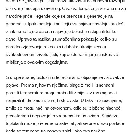
da mu se „otvara put“, što može ukazivati na duhovni razvoj ili
otkrivanje nečega skrivenog. Ovakva tumačenja vezana su za
narodne priče i legende koje se prenose s generacije na
generaciju. Ipak, postoje i oni koji ovu pojavu shvataju kao loš
znak, smatrajući da ona najavljuje bolest, neslogu ili teške
dane. Upravo ta razlika u tumačenjima pokazuje koliko su
narodna vjerovanja raznolika i duboko ukorijenjena u
svakodnevnom životu ljudi, koji često razmjenjuju iskustva i
mišljenja o ovakvim događajima.
S druge strane, biolozi nude racionalno objašnjenje za ovakve
pojave. Prema njihovim riječima, blage zime ili iznenadni
porasti temperature mogu probuditi zmije iz zimskog sna i
natjerati ih da izađu iz svojih skrovišta. U takvim situacijama,
zmije se mogu naći na otvorenom, gdje su izložene hladnoći,
predatorima i nepovoljnim vremenskim uslovima. Sunčeva
toplota ih može privremeno aktivirati, ali se one ubrzo povlače
kada se temperatura ponovo snizi. Iako ovo naučno