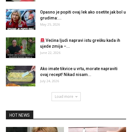
Opasno je popiti ovaj lek ako osetite jak bol u
grudima:...
May 25, 2026
Većina ljudi napravi istu grešku kada ih
ujede zmija –...
June 22, 2026
Ako imate tikvice u vrtu, morate napraviti
ovaj recept! Nikad nisam...
July 24, 2026
Load more
HOT NEWS