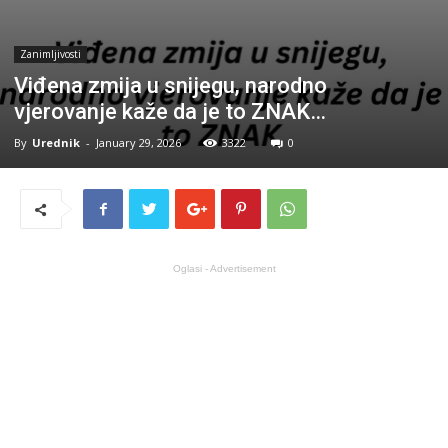
Zanimljivosti
Viđena zmija u snijegu, narodno
vjerovanje kaže da je to ZNAK…
By
Urednik
-
January 29, 2026
3322
0
Oglasi - Advertisement