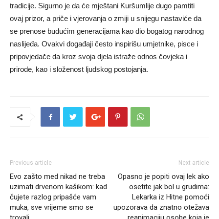
tradicije. Sigurno je da će mještani Kuršumlije dugo pamtiti
ovaj prizor, a priče i vjerovanja o zmiji u snijegu nastaviće da
se prenose budućim generacijama kao dio bogatog narodnog
naslijeđa. Ovakvi događaji često inspirišu umjetnike, pisce i
pripovjedače da kroz svoja djela istraže odnos čovjeka i
prirode, kao i složenost ljudskog postojanja.
Previous article
Next article
Evo zašto med nikad ne treba
Opasno je popiti ovaj lek ako
uzimati drvenom kašikom: kad
osetite jak bol u grudima:
čujete razlog pripašće vam
Lekarka iz Hitne pomoći
muka, sve vrijeme smo se
upozorava da znatno otežava
trovali
reanimaciju osobe koja je