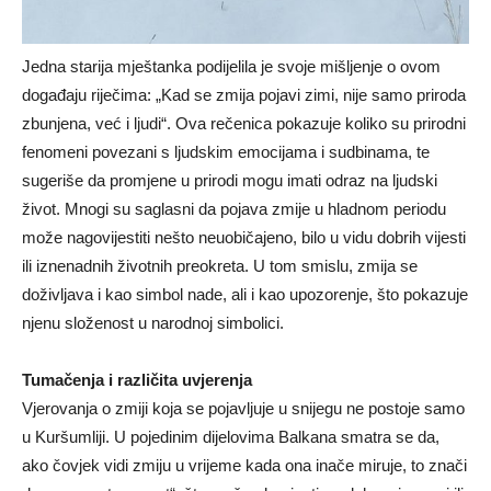
Jedna starija mještanka podijelila je svoje mišljenje o ovom
događaju riječima: „Kad se zmija pojavi zimi, nije samo priroda
zbunjena, već i ljudi“. Ova rečenica pokazuje koliko su prirodni
fenomeni povezani s ljudskim emocijama i sudbinama, te
sugeriše da promjene u prirodi mogu imati odraz na ljudski
život. Mnogi su saglasni da pojava zmije u hladnom periodu
može nagovijestiti nešto neuobičajeno, bilo u vidu dobrih vijesti
ili iznenadnih životnih preokreta. U tom smislu, zmija se
doživljava i kao simbol nade, ali i kao upozorenje, što pokazuje
njenu složenost u narodnoj simbolici.
Tumačenja i različita uvjerenja
Vjerovanja o zmiji koja se pojavljuje u snijegu ne postoje samo
u Kuršumliji. U pojedinim dijelovima Balkana smatra se da,
ako čovjek vidi zmiju u vrijeme kada ona inače miruje, to znači