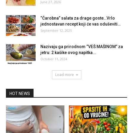
June 27, 2026
“Čarobna” salata za drage goste…Vrlo
jednostavan recept koji će vas oduševiti…
September 12, 2025
Nazivaju ga prirodnom “VEŠ MAŠINOM” za
jetru: 2 kašike ovog napitka...
October 11, 2024
Load more
HOT NEWS