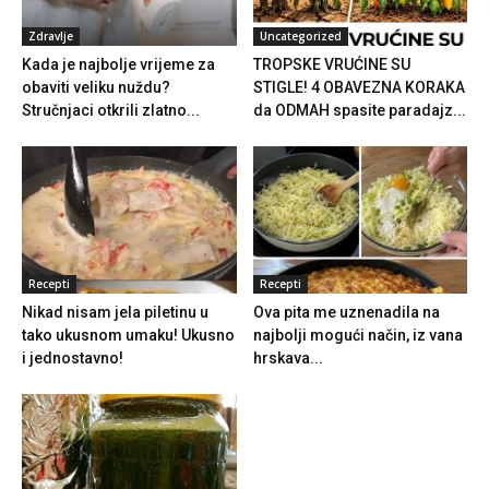
Zdravlje
Uncategorized
Kada je najbolje vrijeme za
TROPSKE VRUĆINE SU
obaviti veliku nuždu?
STIGLE! 4 OBAVEZNA KORAKA
Stručnjaci otkrili zlatno...
da ODMAH spasite paradajz...
Recepti
Recepti
Nikad nisam jela piletinu u
Ova pita me uznenadila na
tako ukusnom umaku! Ukusno
najbolji mogući način, iz vana
i jednostavno!
hrskava...