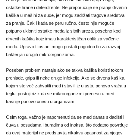
ostatke hrane i deterdžente. Ne preporučuje se pranje drvenih
kašika u mašini za suđe, jer mogu zadržati tragove sredstva
za pranje. Čak i kada se peru ručno, često nije moguće
potpuno ukloniti ostatke meda iz sitnih ureza, posebno kod
drvenih kašika koje imaju karakterističan oblik za vađenje
meda. Upravo ti ostaci mogu postati pogodno tlo za razvoj
bakterija i drugih mikroorganizama.
Poseban problem nastaje ako se takva kašika koristi tokom
prehlade, gripa ili neke druge infekcije. Ako se drvena kašika,
kojom ste već zahvatili med i stavili je u usta, ponovo vraća u
teglu, postoji rizik da se mikroorganizmi prenesu u med i
kasnije ponovo unesu u organizam.
Osim toga, važno je napomenuti da se med danas skladišti i
čuva u posudama i buradima od inoksa, što dodatno potvrđuje
da ovaj materijal ne predstavlja nikakvu opasnost za njegov