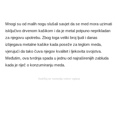
Mnogi su od malih nogu slušali savjet da se med mora uzimati
isključivo drvenom kašikom i da je metal potpuno neprikladan
za njegovu upotrebu. Zbog toga veliki broj ljudi i danas
izbjegava metalne kašike kada poseže za teglom meda,
vjerujući da tako čuva njegov kvalitet i ljekovita svojstva.
Međutim, ova tvrdnja spada u jednu od najraširenijih zabluda
kada je riječ o konzumiranju meda.
Sadržaj se nastavlja nakon oglasa