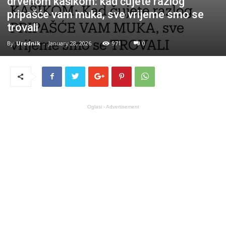
drvenom kašikom: kad čujete razlog
pripašće vam muka, sve vrijeme smo se
trovali
By
Urednik
-
January 28, 2026
971
0
Oglasi - Advertisement