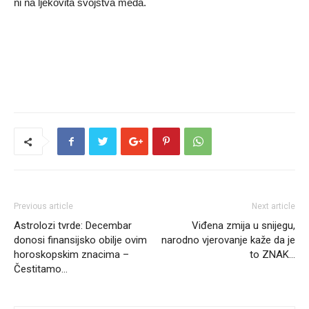
ni na ljekovita svojstva meda.
Previous article
Next article
Astrolozi tvrde: Decembar
Viđena zmija u snijegu,
donosi finansijsko obilje ovim
narodno vjerovanje kaže da je
horoskopskim znacima –
to ZNAK…
Čestitamo…