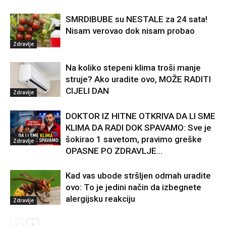
SMRDIBUBE su NESTALE za 24 sata!
Nisam verovao dok nisam probao
Zdravlje
Na koliko stepeni klima troši manje
struje? Ako uradite ovo, MOŽE RADITI
CIJELI DAN
Zdravlje
DOKTOR IZ HITNE OTKRIVA DA LI SME
KLIMA DA RADI DOK SPAVAMO: Sve je
šokirao 1 savetom, pravimo greške
Zdravlje
OPASNE PO ZDRAVLJE…
Kad vas ubode stršljen odmah uradite
ovo: To je jedini način da izbegnete
alergijsku reakciju
Zdravlje