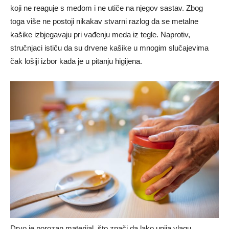
koji ne reaguje s medom i ne utiče na njegov sastav. Zbog
toga više ne postoji nikakav stvarni razlog da se metalne
kašike izbjegavaju pri vađenju meda iz tegle. Naprotiv,
stručnjaci ističu da su drvene kašike u mnogim slučajevima
čak lošiji izbor kada je u pitanju higijena.
Drvo je porozan materijal, što znači da lako upija vlagu,