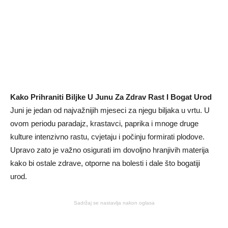
Kako Prihraniti Biljke U Junu Za Zdrav Rast I Bogat Urod
Juni je jedan od najvažnijih mjeseci za njegu biljaka u vrtu. U
ovom periodu paradajz, krastavci, paprika i mnoge druge
kulture intenzivno rastu, cvjetaju i počinju formirati plodove.
Upravo zato je važno osigurati im dovoljno hranjivih materija
kako bi ostale zdrave, otporne na bolesti i dale što bogatiji
urod.
Sadržaj se nastavlja nakon oglasa