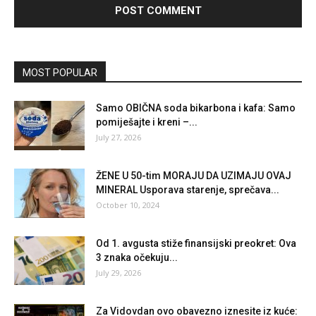
MOST POPULAR
Samo OBIČNA soda bikarbona i kafa: Samo
pomiješajte i kreni –...
July 27, 2026
ŽENE U 50-tim MORAJU DA UZIMAJU OVAJ
MINERAL Usporava starenje, sprečava...
October 10, 2024
Od 1. avgusta stiže finansijski preokret: Ova
3 znaka očekuju...
July 29, 2026
Za Vidovdan ovo obavezno iznesite iz kuće: