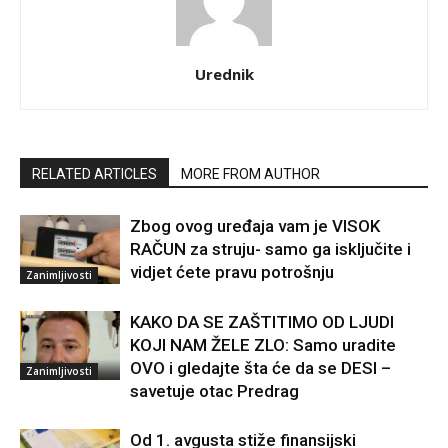
Urednik
RELATED ARTICLES
MORE FROM AUTHOR
Zbog ovog uređaja vam je VISOK
RAČUN za struju- samo ga isključite i
vidjet ćete pravu potrošnju
Zanimljivosti
KAKO DA SE ZAŠTITIMO OD LJUDI
KOJI NAM ŽELE ZLO: Samo uradite
OVO i gledajte šta će da se DESI –
Zanimljivosti
savetuje otac Predrag
Od 1. avgusta stiže finansijski