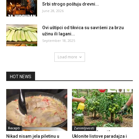
Srbi strogo poštuju drevni...
June 28, 2026
Ovi uštipci od tikvica su savršeni za brzu
užinu ili lagani...
September 18, 2025
Load more
HOT NEWS
Recepti
Zanimljivosti
Nikad nisam jela piletinu u
Uklonite listove paradajza i