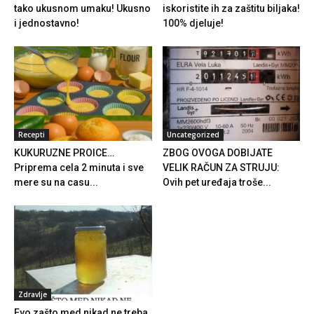
tako ukusnom umaku! Ukusno
iskoristite ih za zaštitu biljaka!
i jednostavno!
100% djeluje!
Recepti
Uncategorized
KUKURUZNE PROICE…
ZBOG OVOGA DOBIJATE
Priprema cela 2 minuta i sve
VELIK RAČUN ZA STRUJU:
mere su na casu...
Ovih pet uređaja troše...
Zdravlje
Evo zašto med nikad ne treba