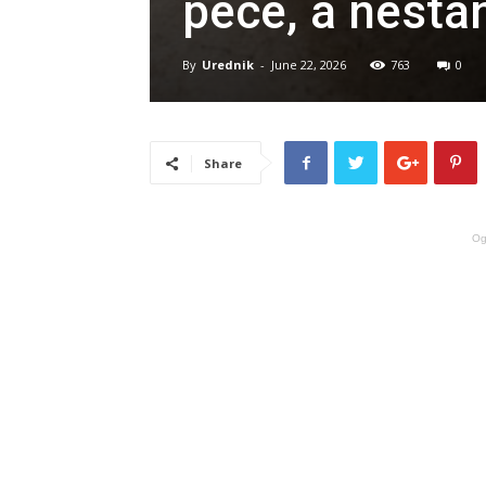
pece, a nesta
By
Urednik
-
June 22, 2026
763
0
Share
Og