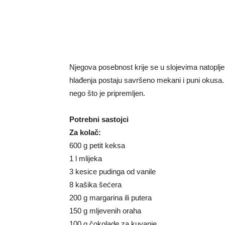
Njegova posebnost krije se u slojevima natoplj
hlađenja postaju savršeno mekani i puni okusa
nego što je pripremljen.
Potrebni sastojci
Za kolač:
600 g petit keksa
1 l mlijeka
3 kesice pudinga od vanile
8 kašika šećera
200 g margarina ili putera
150 g mljevenih oraha
100 g čokolade za kuvanje