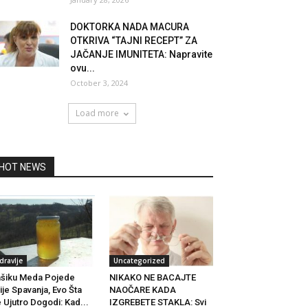
DOKTORKA NADA MACURA
OTKRIVA “TAJNI RECEPT” ZA
JAČANJE IMUNITETA: Napravite
ovu...
October 3, 2024
Load more
HOT NEWS
dravlje
Uncategorized
šiku Meda Pojede
NIKAKO NE BACAJTE
ije Spavanja, Evo Šta
NAOČARE KADA
 Ujutro Dogodi: Kad...
IZGREBETE STAKLA: Svi