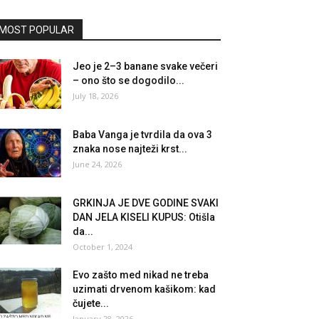
MOST POPULAR
Jeo je 2–3 banane svake večeri
– ono što se dogodilo...
July 18, 2026
Baba Vanga je tvrdila da ova 3
znaka nose najteži krst...
June 24, 2026
GRKINJA JE DVE GODINE SVAKI
DAN JELA KISELI KUPUS: Otišla
da...
October 1, 2024
Evo zašto med nikad ne treba
uzimati drvenom kašikom: kad
čujete...
January 28, 2026