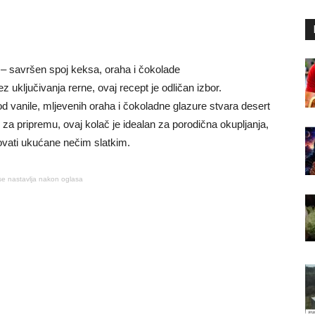
 – savršen spoj keksa, oraha i čokolade
 uključivanja rerne, ovaj recept je odličan izbor.
d vanile, mljevenih oraha i čokoladne glazure stvara desert
 za pripremu, ovaj kolač je idealan za porodična okupljanja,
dovati ukućane nečim slatkim.
se nastavlja nakon oglasa