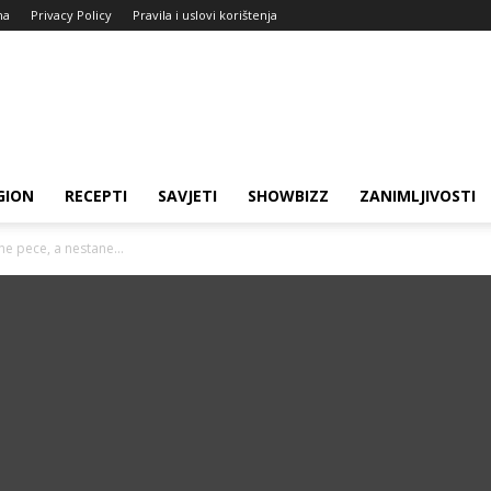
ma
Privacy Policy
Pravila i uslovi korištenja
GION
RECEPTI
SAVJETI
SHOWBIZZ
ZANIMLJIVOSTI
ne pece, a nestane...