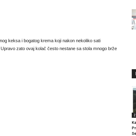
enog keksa i bogatog krema koji nakon nekoliko sati
. Upravo zato ovaj kolač često nestane sa stola mnogo brže
Z
Ka
Pr
Se