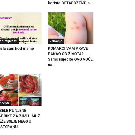
koriste DETARDŽENT, a...
animljivosti
Zdravlje
išla sam kod mame
KOMARCI VAM PRAVE
..
PAKAO OD ŽIVOTA?
Samo isijecite OVO VOĆE
na...
ecepti
ISELE PUNJENE
APRIKE ZA ZIMU…MUŽ
ŽE B0LJE NEG0 U
EST0RANU