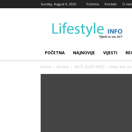
Sunday, August 9, 2026
Početna
Kontakt
O na
Lifestyle
Info
POČETNA
NAJNOVIJE
VIJESTI
RE
Home
Recepti
MUTI, SLAŽI I MAŽI — Kolac koji se 