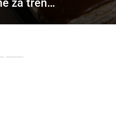
ne za tren…
lasi - Advertisement