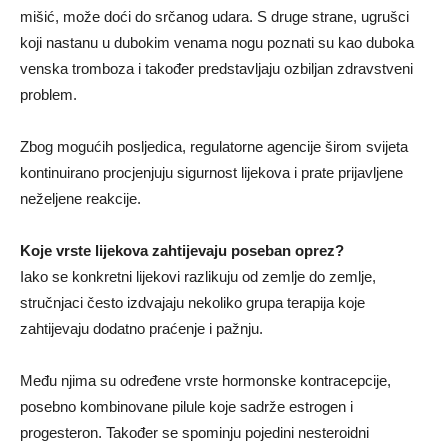
mišić, može doći do srčanog udara. S druge strane, ugrušci
koji nastanu u dubokim venama nogu poznati su kao duboka
venska tromboza i također predstavljaju ozbiljan zdravstveni
problem.
Zbog mogućih posljedica, regulatorne agencije širom svijeta
kontinuirano procjenjuju sigurnost lijekova i prate prijavljene
neželjene reakcije.
Koje vrste lijekova zahtijevaju poseban oprez?
Iako se konkretni lijekovi razlikuju od zemlje do zemlje,
stručnjaci često izdvajaju nekoliko grupa terapija koje
zahtijevaju dodatno praćenje i pažnju.
Među njima su određene vrste hormonske kontracepcije,
posebno kombinovane pilule koje sadrže estrogen i
progesteron. Također se spominju pojedini nesteroidni