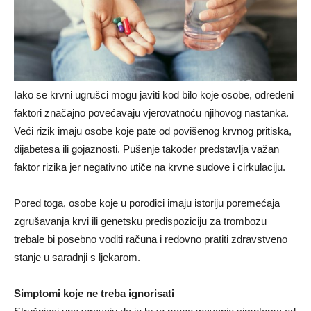
Iako se krvni ugrušci mogu javiti kod bilo koje osobe, određeni
faktori značajno povećavaju vjerovatnoću njihovog nastanka.
Veći rizik imaju osobe koje pate od povišenog krvnog pritiska,
dijabetesa ili gojaznosti. Pušenje također predstavlja važan
faktor rizika jer negativno utiče na krvne sudove i cirkulaciju.
Pored toga, osobe koje u porodici imaju istoriju poremećaja
zgrušavanja krvi ili genetsku predispoziciju za trombozu
trebale bi posebno voditi računa i redovno pratiti zdravstveno
stanje u saradnji s ljekarom.
Simptomi koje ne treba ignorisati