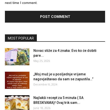
next time I comment.
MOST POPULAR
Novac stiže za 4 znaka: Evo ko će dobiti
pare...
May 25, 2026
„Moj muž je u posljednje vrijeme
nagovještavao da sam se zapustila…”
December 8, 2024
Najlakši recept za 5 minuta ( SA
BRESKVAMA)! Ovaj trik sam...
June 18, 2026