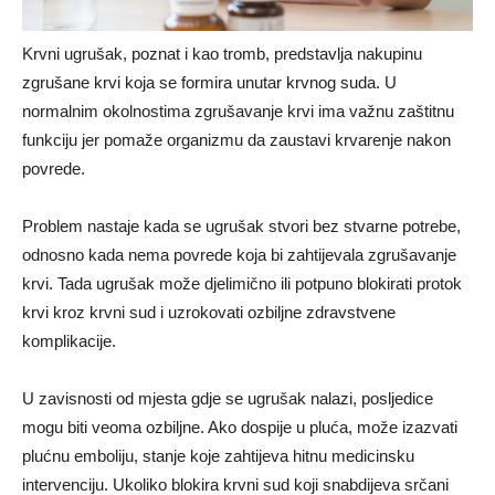
Krvni ugrušak, poznat i kao tromb, predstavlja nakupinu
zgrušane krvi koja se formira unutar krvnog suda. U
normalnim okolnostima zgrušavanje krvi ima važnu zaštitnu
funkciju jer pomaže organizmu da zaustavi krvarenje nakon
povrede.
Problem nastaje kada se ugrušak stvori bez stvarne potrebe,
odnosno kada nema povrede koja bi zahtijevala zgrušavanje
krvi. Tada ugrušak može djelimično ili potpuno blokirati protok
krvi kroz krvni sud i uzrokovati ozbiljne zdravstvene
komplikacije.
U zavisnosti od mjesta gdje se ugrušak nalazi, posljedice
mogu biti veoma ozbiljne. Ako dospije u pluća, može izazvati
plućnu emboliju, stanje koje zahtijeva hitnu medicinsku
intervenciju. Ukoliko blokira krvni sud koji snabdijeva srčani