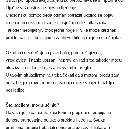
Stručnjaci upozoravaju da je brzo prepoznavanje simptoma od
ključne važnosti za uspješno liječenje.
Medicinsku pomoć treba odmah potražiti ukoliko se pojavi
iznenadno otežano disanje ili osjećaj nedostatka zraka.
Također, neobjašnjiv otok jedne noge ili ruke može biti znak
problema sa cirkulacijom i zahtijeva hitnu procjenu stručnjaka.
Ozbiljna i neuobičajena glavobolja, poremećaji vida,
vrtoglavica ili naglo ubrzan i nepravilan rad srca također mogu
ukazivati na stanje koje zahtijeva hitan pregled.
U takvim situacijama ne treba čekati da simptomi prođu sami
od sebe, jer pravovremena reakcija može spriječiti ozbiljne
posljedice.
Šta pacijenti mogu učiniti?
Najvažnije je da osobe koje koriste propisanu terapiju ne
donose samostalne odluke o prekidu liječenja. Svaka
promjena terapije treba biti donesena uz savjet ljekara ili