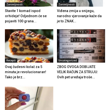
Zanimljivosti
Zanimljivosti
Stavite 1 komad ispod
Viđena zmija u snijegu,
orhideje! Odjednom će se
narodno vjerovanje kaže da
pojaviti 100 grana...
je to ZNAK…
Recepti
Uncategorized
Ovaj čudesni kolač za 5
ZBOG OVOGA DOBIJATE
minuta je revolucionaran!
VELIK RAČUN ZA STRUJU:
Tako je brz...
Ovih pet uređaja troše...