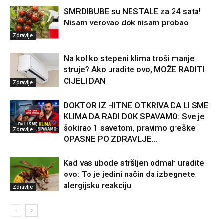
SMRDIBUBE su NESTALE za 24 sata!
Nisam verovao dok nisam probao
Zdravlje
Na koliko stepeni klima troši manje
struje? Ako uradite ovo, MOŽE RADITI
CIJELI DAN
Zdravlje
DOKTOR IZ HITNE OTKRIVA DA LI SME
KLIMA DA RADI DOK SPAVAMO: Sve je
šokirao 1 savetom, pravimo greške
Zdravlje
OPASNE PO ZDRAVLJE…
Kad vas ubode stršljen odmah uradite
ovo: To je jedini način da izbegnete
alergijsku reakciju
Zdravlje