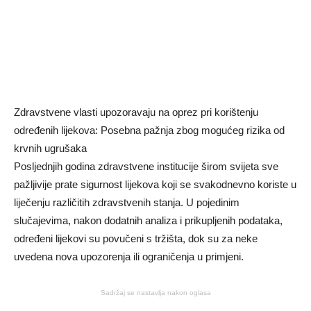
Zdravstvene vlasti upozoravaju na oprez pri korištenju
određenih lijekova: Posebna pažnja zbog mogućeg rizika od
krvnih ugrušaka
Posljednjih godina zdravstvene institucije širom svijeta sve
pažljivije prate sigurnost lijekova koji se svakodnevno koriste u
liječenju različitih zdravstvenih stanja. U pojedinim
slučajevima, nakon dodatnih analiza i prikupljenih podataka,
određeni lijekovi su povučeni s tržišta, dok su za neke
uvedena nova upozorenja ili ograničenja u primjeni.
Sadržaj se nastavlja nakon oglasa