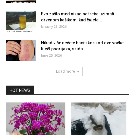
Evo zašto med nikad ne treba uzimati
drvenom kašikom: kad čujete...
January 28, 2026
Nikad više nećete baciti koru od ove voćke:
liječI psorijazu, skida...
June 25, 2026
Load more
HOT NEWS