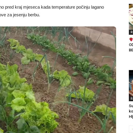
bno pred kraj mjeseca kada temperature počinju lagano
tove za jesenju berbu.
R
O
B
R
Su
ko
Hl