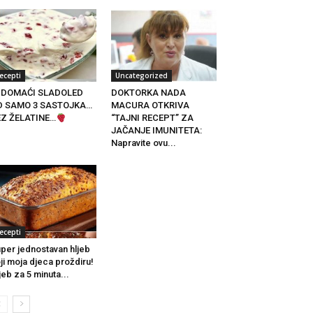
ecepti
Uncategorized
DOMAĆI SLADOLED
DOKTORKA NADA
D SAMO 3 SASTOJKA…
MACURA OTKRIVA
EZ ŽELATINE…
“TAJNI RECEPT” ZA
JAČANJE IMUNITETA:
Napravite ovu...
ecepti
per jednostavan hljeb
ji moja djeca proždiru!
jeb za 5 minuta...