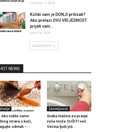
October 7, 2024
Koliki vam je DONJI pritisak?
Ako prelazi OVU VRIJEDNOST
prijeti vam...
June 14, 2024
Load more
HOT NEWS
dravlje
Zanimljivosti
Ako vidite samo
Svaka mašina za pranje
dnog mrava u kući,
veša može SUŠITI veš:
agujte odmah –...
Većina ljudi još...