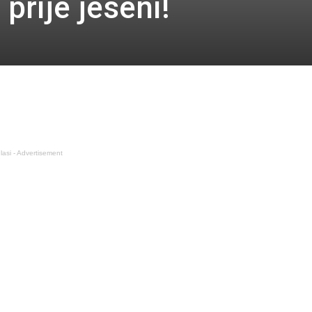
 prije jeseni!
lasi - Advertisement