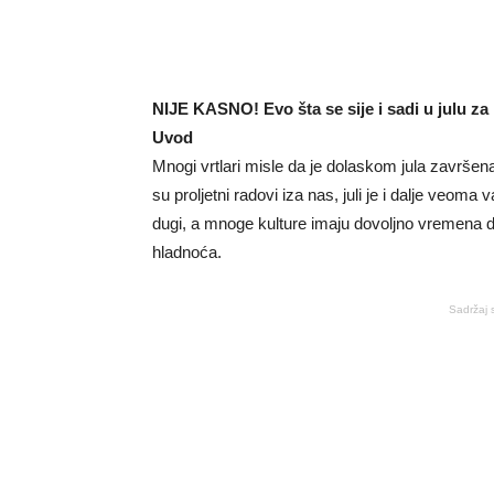
NIJE KASNO! Evo šta se sije i sadi u julu za
Uvod
Mnogi vrtlari misle da je dolaskom jula završena 
su proljetni radovi iza nas, juli je i dalje veom
dugi, a mnoge kulture imaju dovoljno vremena d
hladnoća.
Sadržaj 