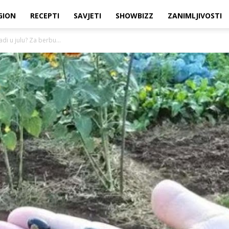
GION
RECEPTI
SAVJETI
SHOWBIZZ
ZANIMLJIVOSTI
adi u julu? Za berbu...