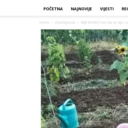
POČETNA
NAJNOVIJE
VIJESTI
RE
Home
Zanimljivosti
NIJE KASNO! Evo šta se sije i s