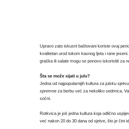
Upravo zato iskusni baštovani koriste ovaj perio
kvalitetan urod tokom kasnog ljeta i rane jesen
graška ili salate mogu se ponovo iskoristiti za 
Šta se može sijati u julu?
Jedna od najpopularnijih kultura za julsku sjetvu 
spremne za berbu već za nekoliko sedmica. Važno 
sočni.
Rotkvica je još jedna kultura koja odlično uspi
već nakon 20 do 30 dana od sjetve, što je čini i