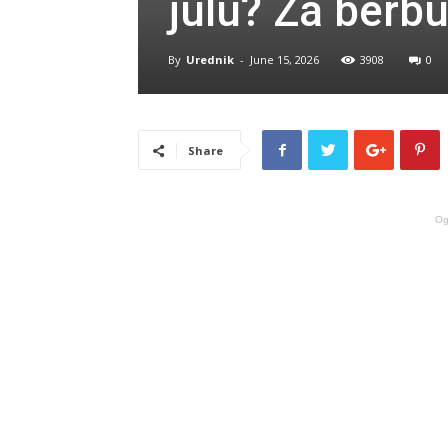
julu? Za berbu
By
Urednik
-
June 15, 2026
3908
0
Share
Og