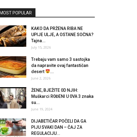
MOST POPULAR
KAKO DA PRŽENA RIBA NE
UPIJE ULJE, A OSTANE SOČNA?
Tajna...
July 15, 2026
Trebaju vam samo 3 sastojka
da napravite ovaj fantastičan
desert
...
June 2, 2026
ŽENE, BJEŽITE 0D NJIH:
Muškarci R0ĐENI U 0VA 3 znaka
su...
June 19, 2024
DIJABETIČAR POČELI DA GA
PIJU SVAKI DAN – ČAJ ZA
REGULACIJU...