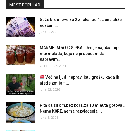
MOST POPULAR
Stiže brdo love za 2 znaka: od 1. Juna stiže
novčani...
June 1, 2026
MARMELADA 0D ŠIPKA…0vo je najukusnija
marmelada, koju ne propustim da
napravim...
October 26, 2024
Većina ljudi napravi istu grešku kada ih
ujede zmija –...
June 22, 2026
Pita sa sirom,bez kora,za 10 minuta gotova…
Nema K0RE, nema razvlačenja –...
June 5, 2026