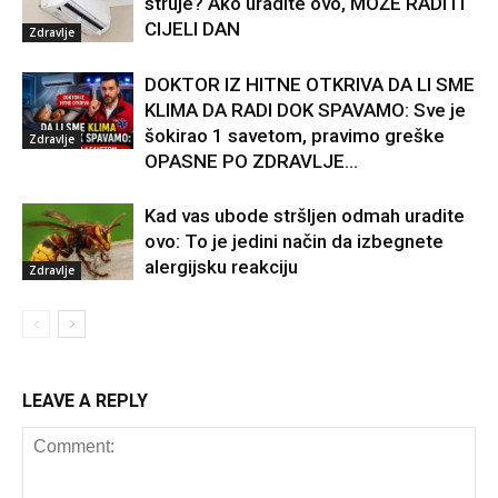
struje? Ako uradite ovo, MOŽE RADITI
CIJELI DAN
Zdravlje
DOKTOR IZ HITNE OTKRIVA DA LI SME
KLIMA DA RADI DOK SPAVAMO: Sve je
šokirao 1 savetom, pravimo greške
Zdravlje
OPASNE PO ZDRAVLJE…
Kad vas ubode stršljen odmah uradite
ovo: To je jedini način da izbegnete
alergijsku reakciju
Zdravlje
LEAVE A REPLY