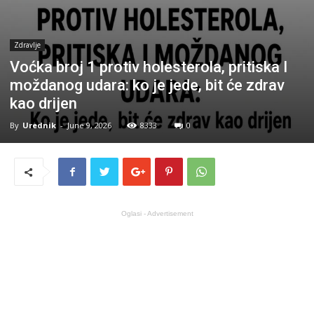
Zdravlje
Voćka broj 1 protiv holesterola, pritiska I
moždanog udara: ko je jede, bit će zdrav
kao drijen
By
Urednik
-
June 9, 2026
8333
0
Oglasi - Advertisement