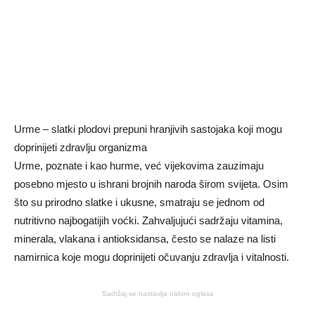
Urme – slatki plodovi prepuni hranjivih sastojaka koji mogu
doprinijeti zdravlju organizma
Urme, poznate i kao hurme, već vijekovima zauzimaju
posebno mjesto u ishrani brojnih naroda širom svijeta. Osim
što su prirodno slatke i ukusne, smatraju se jednom od
nutritivno najbogatijih voćki. Zahvaljujući sadržaju vitamina,
minerala, vlakana i antioksidansa, često se nalaze na listi
namirnica koje mogu doprinijeti očuvanju zdravlja i vitalnosti.
Sadržaj se nastavlja nakon oglasa