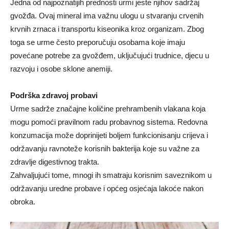
Jedna od najpoznatijih prednosti urmi jeste njihov sadržaj
gvožđa. Ovaj mineral ima važnu ulogu u stvaranju crvenih
krvnih zrnaca i transportu kiseonika kroz organizam. Zbog
toga se urme često preporučuju osobama koje imaju
povećane potrebe za gvožđem, uključujući trudnice, djecu u
razvoju i osobe sklone anemiji.
Podrška zdravoj probavi
Urme sadrže značajne količine prehrambenih vlakana koja
mogu pomoći pravilnom radu probavnog sistema. Redovna
konzumacija može doprinijeti boljem funkcionisanju crijeva i
održavanju ravnoteže korisnih bakterija koje su važne za
zdravlje digestivnog trakta.
Zahvaljujući tome, mnogi ih smatraju korisnim saveznikom u
održavanju uredne probave i općeg osjećaja lakoće nakon
obroka.