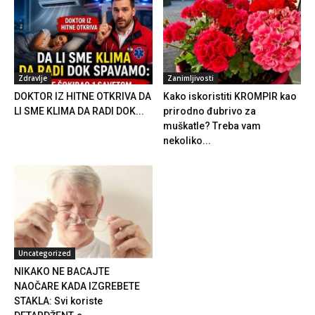
Zdravlje
Zanimljivosti
DOKTOR IZ HITNE OTKRIVA DA
Kako iskoristiti KROMPIR kao
LI SME KLIMA DA RADI DOK...
prirodno đubrivo za
muškatle? Treba vam
nekoliko...
Uncategorized
NIKAKO NE BACAJTE
NAOČARE KADA IZGREBETE
STAKLA: Svi koriste