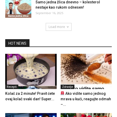
Samo jedna žlica dnevno – kolesterol
nestaje kao rukom odnesen!
September 16, 2025
Load more
HOT NEWS
Recepti
Zdravlje
Kolač za 2 minute! Pravit ćete
Ako vidite samo jednog
ovaj kolač svaki dan! Super...
mrava u kući, reagujte odmah
–...