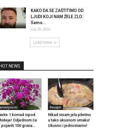
KAKO DA SE ZAŠTITIMO OD
LJUDI KOJI NAM ŽELE ZLO:
Samo...
July 29, 2026
Load more
HOT NEWS
animljivosti
Recepti
avite 1 komad ispod
Nikad nisam jela piletinu
hideje! Odjednom će
u tako ukusnom umaku!
 pojaviti 100 grana...
Ukusno i jednostavno!