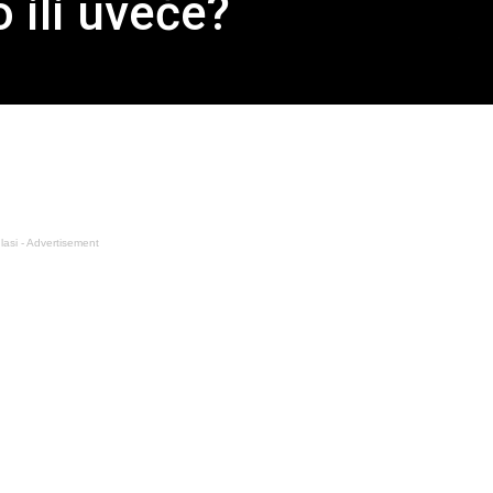
o ili uveče?
lasi - Advertisement