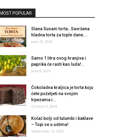
MOST POPULAR
Slana Susam torta…Savršena
hladna torta za tople dane….
June 23, 2026
Samo 1 litra ovog hranjiva i
paprika će rasti kao luda!...
June 8, 2026
Čokoladna kraljica je torta koju
ćete poželjeti na svojim
trpezama i...
October 9, 2024
Kolač bolji od tulumbi i baklave
– Topi se u ustima!
September 13, 2025