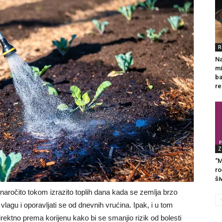
R
Na
mi
ba
re
Z
“M
ro
ši
 naročito tokom izrazito toplih dana kada se zemlja brzo
vlagu i oporavljati se od dnevnih vrućina. Ipak, i u tom
ektno prema korijenu kako bi se smanjio rizik od bolesti