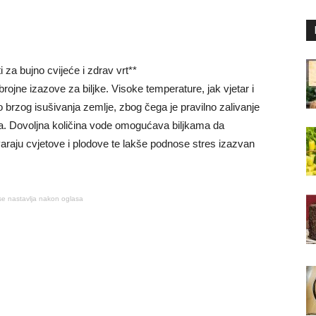
i za bujno cvijeće i zdrav vrt**
i brojne izazove za biljke. Visoke temperature, jak vjetar i
 brzog isušivanja zemlje, zbog čega je pravilno zalivanje
a. Dovoljna količina vode omogućava biljkama da
varaju cvjetove i plodove te lakše podnose stres izazvan
se nastavlja nakon oglasa