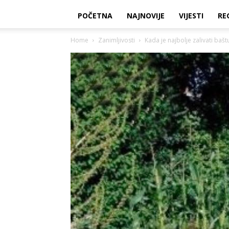
POČETNA
NAJNOVIJE
VIJESTI
RE
Home
Zanimljivosti
Kada je najbolje zalivati bašt