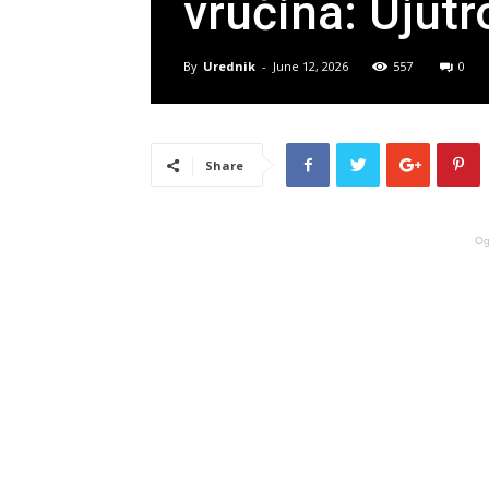
vrućina: Ujutr
By
Urednik
-
June 12, 2026
557
0
Share
Og