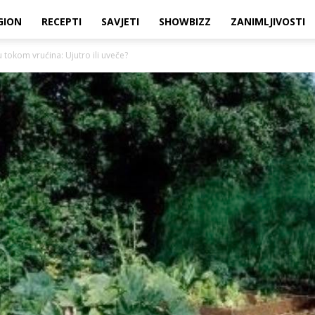
GION
RECEPTI
SAVJETI
SHOWBIZZ
ZANIMLJIVOSTI
u tokom vrućina: Ujutro ili uveče?