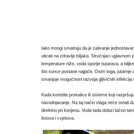
Iako mnogi smatraju da je zalivanje jednostava
uticati na zdravlje biljaka. Stručnjaci uglavnom
temperature niže, voda sporije isparava, a biljk
što sunce postane najjače. Osim toga, jutarnje
smanjuje mogućnost razvoja gljivičnih infekcija i
Kada koristite prskalice ili sisteme koji raspršuj
navodnjavanje. Na taj način vlaga neće ostati du
direktno pri korijenu. Voda tada dolazi tačno tam
listova i cvjetova.