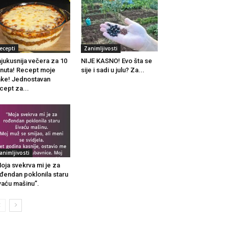
ecepti
Zanimljivosti
jukusnija večera za 10
NIJE KASNO! Evo šta se
nuta! Recept moje
sije i sadi u julu? Za...
ke! Jednostavan
cept za...
animljivosti
oja svekrva mi je za
đendan poklonila staru
vaću mašinu”.