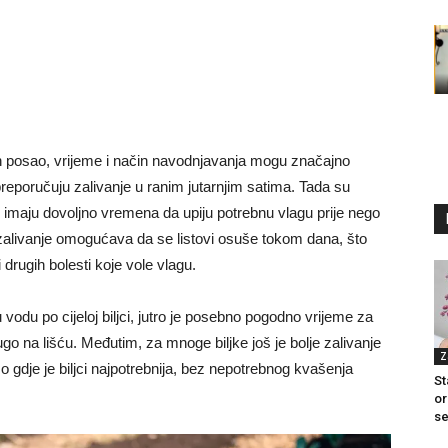
n posao, vrijeme i način navodnjavanja mogu značajno
 preporučuju zalivanje u ranim jutarnjim satima. Tada su
e imaju dovoljno vremena da upiju potrebnu vlagu prije nego
 zalivanje omogućava da se listovi osuše tokom dana, što
 drugih bolesti koje vole vlagu.
u vodu po cijeloj biljci, jutro je posebno pogodno vrijeme za
go na lišću. Međutim, za mnoge biljke još je bolje zalivanje
Z
o gdje je biljci najpotrebnija, bez nepotrebnog kvašenja
St
or
se