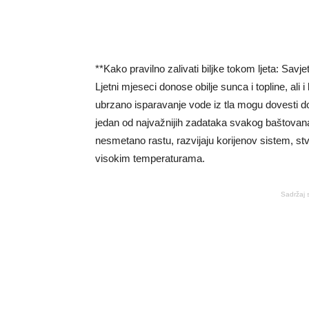
**Kako pravilno zalivati biljke tokom ljeta: Savjet
Ljetni mjeseci donose obilje sunca i topline, ali 
ubrzano isparavanje vode iz tla mogu dovesti do
jedan od najvažnijih zadataka svakog baštovan
nesmetano rastu, razvijaju korijenov sistem, st
visokim temperaturama.
Sadržaj 