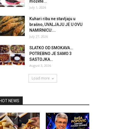
možete...
July 1, 2026
Kuhari ribu ne stavljaju u
brašno, UVALJAJU JE U OVU
NAMIRNICU:...
July 27, 2026
SLATKO OD SMOKAVA…
POTREBNO JE SAMO 3
SASTOJKA…
August 3, 2026
Load more
HOT NEWS