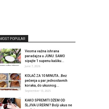
MOST POPULAR
Veoma važna ishrana
paradajza u JUNU: SAMO
sipajte 1 supenu kašiku...
June 7, 2026
KOLAČ ZA 10 MINUTA…Bez
pečenja u par jednostavnih
koraka, do ukusnog...
September 13, 2025
KAKO SPREMITI DŽEM OD
ŠLJIVA U RERNI? Bolji ukus ne