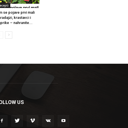
ecepti
m se pojave prvi mali
radajzi, krastavci i
prike – nahranite...
OLLOW US