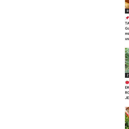
R
T
Go
mi
us
Z
E
RO
JE