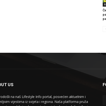
R
Či
pa
pa
OUT US
F
odošli na naš Lifestyle Info portal, posvećen aktuelnim i
mljivim vijestima iz svijeta i regiona. Naša platforma pruža