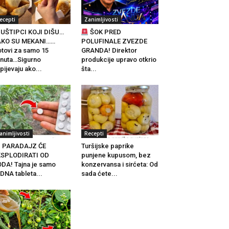
ecepti
Zanimljivosti
UŠTIPCI KOJI DIŠU…
ŠOK PRED
AKO SU MEKANI……
POLUFINALE ZVEZDE
tovi za samo 15
GRANDA! Direktor
nuta…Sigurno
produkcije upravo otkrio
pijevaju ako...
šta...
animljivosti
Recepti
PARADAJZ ĆE
Turšijske paprike
KSPLODIRATI OD
punjene kupusom, bez
DA! Tajna je samo
konzervansa i sirćeta: Od
DNA tableta...
sada ćete...