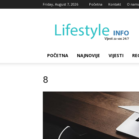
Friday, August 7, 2026
Početna
Kontakt
O nam
Lifestyle
Info
POČETNA
NAJNOVIJE
VIJESTI
RE
8