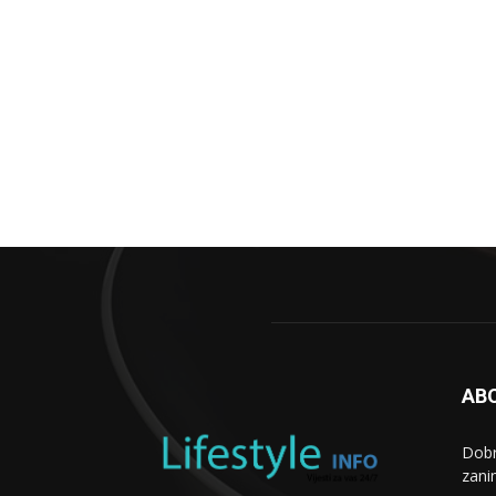
AB
Dobr
zani