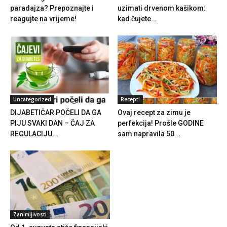
paradajza? Prepoznajte i
uzimati drvenom kašikom:
reagujte na vrijeme!
kad čujete...
Uncategorized
Recepti
DIJABETIČAR POČELI DA GA
Ovaj recept za zimu je
PIJU SVAKI DAN – ČAJ ZA
perfekcija! Prošle GODINE
REGULACIJU...
sam napravila 50...
Zanimljivosti