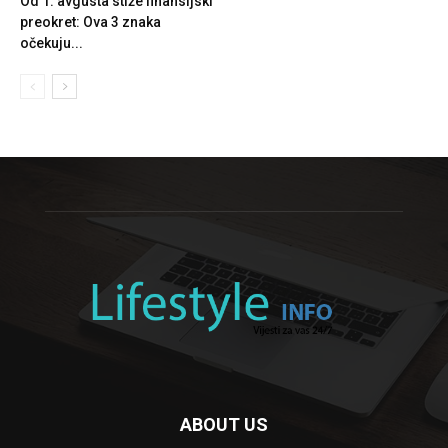
Od 1. avgusta stiže finansijski
preokret: Ova 3 znaka
očekuju...
ABOUT US