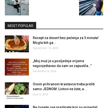
MOST POPULAR
Recept za desert bez pečenja za 5 minuta!
Mogla bih ga...
September 12, 2025
„Moj muž je u posljednje vrijeme
nagovještavao da sam se zapustila…”
December 8, 2024
Ovom prihranom krastavce treba preliti
samo JEDNOM: Listovi ne žute, a...
June 2, 2026
Ne čuvajte ove predmete koji su pripadali