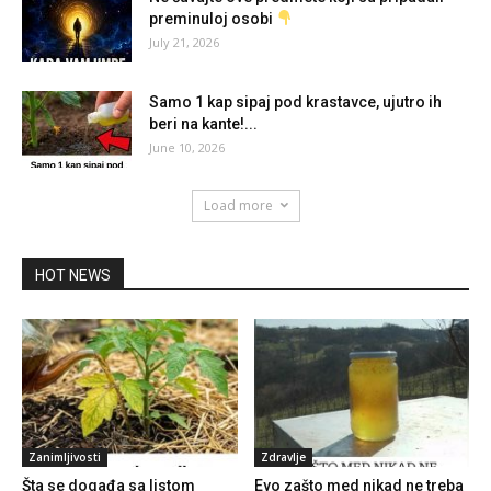
preminuloj osobi
July 21, 2026
Samo 1 kap sipaj pod krastavce, ujutro ih
beri na kante!...
June 10, 2026
Load more
HOT NEWS
Zanimljivosti
Zdravlje
Šta se događa sa listom
Evo zašto med nikad ne treba